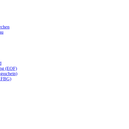
irchen
au
d
ung (EOF)
gsschein)
 AFBG)