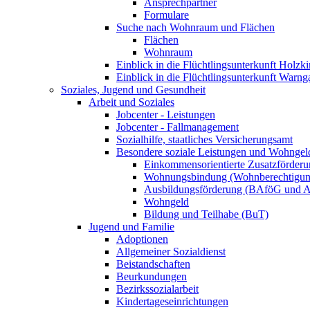
Ansprechpartner
Formulare
Suche nach Wohnraum und Flächen
Flächen
Wohnraum
Einblick in die Flüchtlingsunterkunft Holzk
Einblick in die Flüchtlingsunterkunft Warng
Soziales, Jugend und Gesundheit
Arbeit und Soziales
Jobcenter - Leistungen
Jobcenter - Fallmanagement
Sozialhilfe, staatliches Versicherungsamt
Besondere soziale Leistungen und Wohngel
Einkommensorientierte Zusatzförder
Wohnungsbindung (Wohnberechtigun
Ausbildungsförderung (BAföG und
Wohngeld
Bildung und Teilhabe (BuT)
Jugend und Familie
Adoptionen
Allgemeiner Sozialdienst
Beistandschaften
Beurkundungen
Bezirkssozialarbeit
Kindertageseinrichtungen