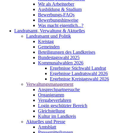
Wir als Arbeitgeber
Ausbildung & Studium
Bewerbungs-FAQs
Bewerbungshinweise
Was macht eigentlich...?
Landratsamt, Verwaltung & Aktuelles
Landratsamt und Politik
Kreistag
Gemeinden
Beteiligungen des Landkreises
Bundestagswahl 2025
Kommunalwahlen 2026
Ergebnisse Stichwahl Landrat
Ergebnisse Landratswahl 2026
Ergebnisse Kreistagswahl 2026
Verwaltungsmanagement
Ansprechpartnersuche
Organigramm
Vergabeverfahren
Login geschützter Bereich
Gleichstellung
Kultur im Landkreis
Aktuelles und Presse
Amtsblatt
Pressemitteilungen