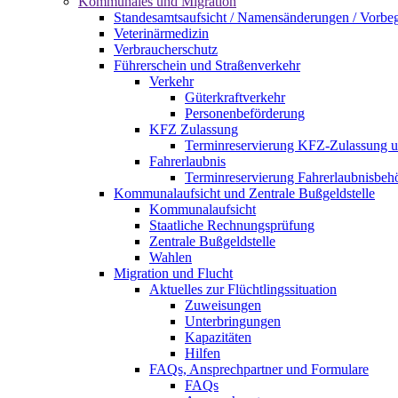
Kommunales und Migration
Standesamtsaufsicht / Namensänderungen / Vorbe
Veterinärmedizin
Verbraucherschutz
Führerschein und Straßenverkehr
Verkehr
Güterkraftverkehr
Personenbeförderung
KFZ Zulassung
Terminreservierung KFZ-Zulassung u
Fahrerlaubnis
Terminreservierung Fahrerlaubnisbeh
Kommunalaufsicht und Zentrale Bußgeldstelle
Kommunalaufsicht
Staatliche Rechnungsprüfung
Zentrale Bußgeldstelle
Wahlen
Migration und Flucht
Aktuelles zur Flüchtlingssituation
Zuweisungen
Unterbringungen
Kapazitäten
Hilfen
FAQs, Ansprechpartner und Formulare
FAQs