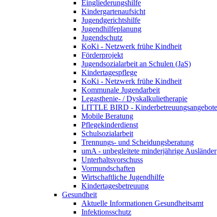
Eingliederungshilfe
Kindergartenaufsicht
Jugendgerichtshilfe
Jugendhilfeplanung
Jugendschutz
KoKi - Netzwerk frühe Kindheit
Förderprojekt
Jugendsozialarbeit an Schulen (JaS)
Kindertagespflege
KoKi - Netzwerk frühe Kindheit
Kommunale Jugendarbeit
Legasthenie- / Dyskalkulietherapie
LITTLE BIRD - Kinderbetreuungsangebote
Mobile Beratung
Pflegekinderdienst
Schulsozialarbeit
Trennungs- und Scheidungsberatung
umA - unbegleitete minderjährige Ausländer
Unterhaltsvorschuss
Vormundschaften
Wirtschaftliche Jugendhilfe
Kindertagesbetreuung
Gesundheit
Aktuelle Informationen Gesundheitsamt
Infektionsschutz