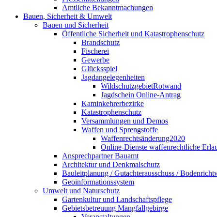
Amtliche Bekanntmachungen
Bauen, Sicherheit & Umwelt
Bauen und Sicherheit
Öffentliche Sicherheit und Katastrophenschutz
Brandschutz
Fischerei
Gewerbe
Glücksspiel
Jagdangelegenheiten
WildschutzgebietRotwand
Jagdschein Online-Antrag
Kaminkehrerbezirke
Katastrophenschutz
Versammlungen und Demos
Waffen und Sprengstoffe
Waffenrechtsänderung2020
Online-Dienste waffenrechtliche Erla
Ansprechpartner Bauamt
Architektur und Denkmalschutz
Bauleitplanung / Gutachterausschuss / Bodenricht
Geoinformationssystem
Umwelt und Naturschutz
Gartenkultur und Landschaftspflege
Gebietsbetreuung Mangfallgebirge
Veranstaltungen