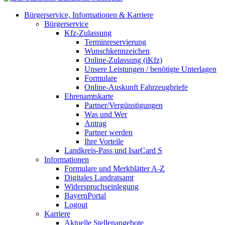
Bürgerservice, Informationen & Karriere
Bürgerservice
Kfz-Zulassung
Terminreservierung
Wunschkennzeichen
Online-Zulassung (iKfz)
Unsere Leistungen / benötigte Unterlagen
Formulare
Online-Auskunft Fahrzeugbriefe
Ehrenamtskarte
Partner/Vergünstigungen
Was und Wer
Antrag
Partner werden
Ihre Vorteile
Landkreis-Pass und IsarCard S
Informationen
Formulare und Merkblätter A-Z
Digitales Landratsamt
Widerspruchseinlegung
BayernPortal
Logout
Karriere
Aktuelle Stellenangebote