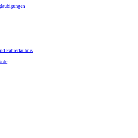
glaubigungen
nd Fahrerlaubnis
örde