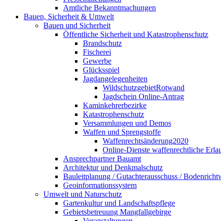
Amtliche Bekanntmachungen
Bauen, Sicherheit & Umwelt
Bauen und Sicherheit
Öffentliche Sicherheit und Katastrophenschutz
Brandschutz
Fischerei
Gewerbe
Glücksspiel
Jagdangelegenheiten
WildschutzgebietRotwand
Jagdschein Online-Antrag
Kaminkehrerbezirke
Katastrophenschutz
Versammlungen und Demos
Waffen und Sprengstoffe
Waffenrechtsänderung2020
Online-Dienste waffenrechtliche Erla
Ansprechpartner Bauamt
Architektur und Denkmalschutz
Bauleitplanung / Gutachterausschuss / Bodenricht
Geoinformationssystem
Umwelt und Naturschutz
Gartenkultur und Landschaftspflege
Gebietsbetreuung Mangfallgebirge
Veranstaltungen