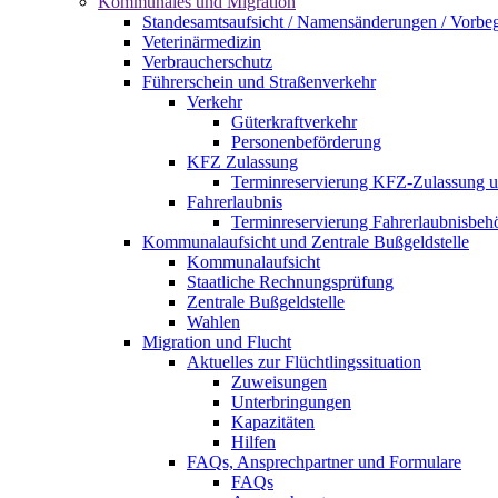
Kommunales und Migration
Standesamtsaufsicht / Namensänderungen / Vorbe
Veterinärmedizin
Verbraucherschutz
Führerschein und Straßenverkehr
Verkehr
Güterkraftverkehr
Personenbeförderung
KFZ Zulassung
Terminreservierung KFZ-Zulassung u
Fahrerlaubnis
Terminreservierung Fahrerlaubnisbeh
Kommunalaufsicht und Zentrale Bußgeldstelle
Kommunalaufsicht
Staatliche Rechnungsprüfung
Zentrale Bußgeldstelle
Wahlen
Migration und Flucht
Aktuelles zur Flüchtlingssituation
Zuweisungen
Unterbringungen
Kapazitäten
Hilfen
FAQs, Ansprechpartner und Formulare
FAQs