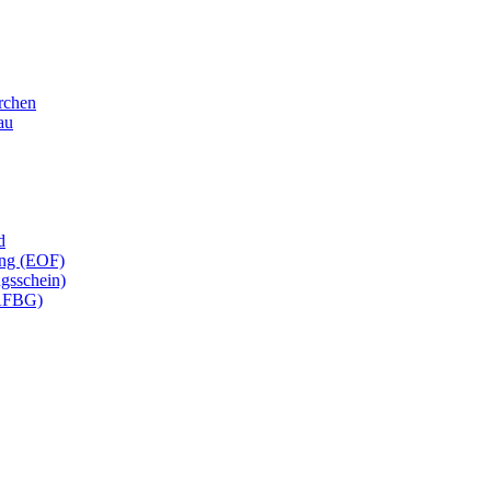
irchen
au
d
ung (EOF)
gsschein)
 AFBG)