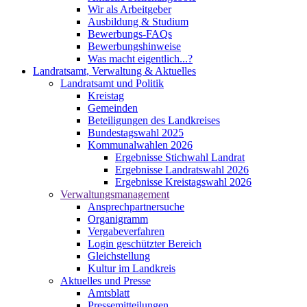
Wir als Arbeitgeber
Ausbildung & Studium
Bewerbungs-FAQs
Bewerbungshinweise
Was macht eigentlich...?
Landratsamt, Verwaltung & Aktuelles
Landratsamt und Politik
Kreistag
Gemeinden
Beteiligungen des Landkreises
Bundestagswahl 2025
Kommunalwahlen 2026
Ergebnisse Stichwahl Landrat
Ergebnisse Landratswahl 2026
Ergebnisse Kreistagswahl 2026
Verwaltungsmanagement
Ansprechpartnersuche
Organigramm
Vergabeverfahren
Login geschützter Bereich
Gleichstellung
Kultur im Landkreis
Aktuelles und Presse
Amtsblatt
Pressemitteilungen