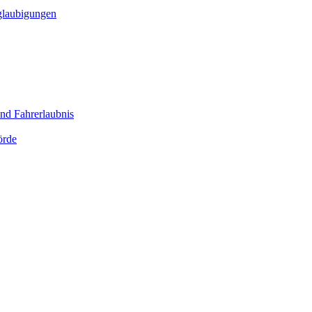
glaubigungen
nd Fahrerlaubnis
örde