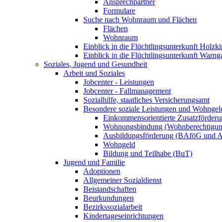
Ansprechpartner
Formulare
Suche nach Wohnraum und Flächen
Flächen
Wohnraum
Einblick in die Flüchtlingsunterkunft Holzk
Einblick in die Flüchtlingsunterkunft Warng
Soziales, Jugend und Gesundheit
Arbeit und Soziales
Jobcenter - Leistungen
Jobcenter - Fallmanagement
Sozialhilfe, staatliches Versicherungsamt
Besondere soziale Leistungen und Wohngel
Einkommensorientierte Zusatzförder
Wohnungsbindung (Wohnberechtigun
Ausbildungsförderung (BAföG und
Wohngeld
Bildung und Teilhabe (BuT)
Jugend und Familie
Adoptionen
Allgemeiner Sozialdienst
Beistandschaften
Beurkundungen
Bezirkssozialarbeit
Kindertageseinrichtungen