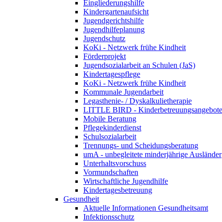
Eingliederungshilfe
Kindergartenaufsicht
Jugendgerichtshilfe
Jugendhilfeplanung
Jugendschutz
KoKi - Netzwerk frühe Kindheit
Förderprojekt
Jugendsozialarbeit an Schulen (JaS)
Kindertagespflege
KoKi - Netzwerk frühe Kindheit
Kommunale Jugendarbeit
Legasthenie- / Dyskalkulietherapie
LITTLE BIRD - Kinderbetreuungsangebote
Mobile Beratung
Pflegekinderdienst
Schulsozialarbeit
Trennungs- und Scheidungsberatung
umA - unbegleitete minderjährige Ausländer
Unterhaltsvorschuss
Vormundschaften
Wirtschaftliche Jugendhilfe
Kindertagesbetreuung
Gesundheit
Aktuelle Informationen Gesundheitsamt
Infektionsschutz