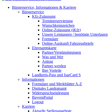
Bürgerservice, Informationen & Karriere
Bürgerservice
Kfz-Zulassung
Terminreservierung
Wunschkennzeichen
Online-Zulassung (iKfz)
Unsere Leistungen / benötigte Unterlagen
Formulare
Online-Auskunft Fahrzeugbriefe
Ehrenamtskarte
Partner/Vergünstigungen
Was und Wer
Antrag
Partner werden
Ihre Vorteile
Landkreis-Pass und IsarCard S
Informationen
Formulare und Merkblätter A-Z
Digitales Landratsamt
Widerspruchseinlegung
BayernPortal
Logout
Karriere
Aktuelle Stellenangebote