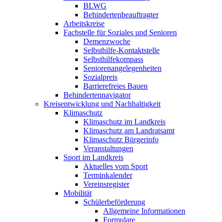
BLWG
Behindertenbeauftragter
Arbeitskreise
Fachstelle für Soziales und Senioren
Demenzwoche
Selbsthilfe-Kontaktstelle
Selbsthilfekompass
Seniorenangelegenheiten
Sozialpreis
Barrierefreies Bauen
Behindertennavigator
Kreisentwicklung und Nachhaltigkeit
Klimaschutz
Klimaschutz im Landkreis
Klimaschutz am Landratsamt
Klimaschutz Bürgerinfo
Veranstaltungen
Sport im Landkreis
Aktuelles vom Sport
Terminkalender
Vereinsregister
Mobilität
Schülerbeförderung
Allgemeine Informationen
Formulare