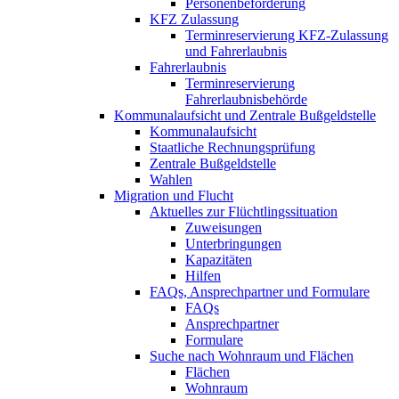
Personenbeförderung
KFZ Zulassung
Terminreservierung KFZ-Zulassung
und Fahrerlaubnis
Fahrerlaubnis
Terminreservierung
Fahrerlaubnisbehörde
Kommunalaufsicht und Zentrale Bußgeldstelle
Kommunalaufsicht
Staatliche Rechnungsprüfung
Zentrale Bußgeldstelle
Wahlen
Migration und Flucht
Aktuelles zur Flüchtlingssituation
Zuweisungen
Unterbringungen
Kapazitäten
Hilfen
FAQs, Ansprechpartner und Formulare
FAQs
Ansprechpartner
Formulare
Suche nach Wohnraum und Flächen
Flächen
Wohnraum