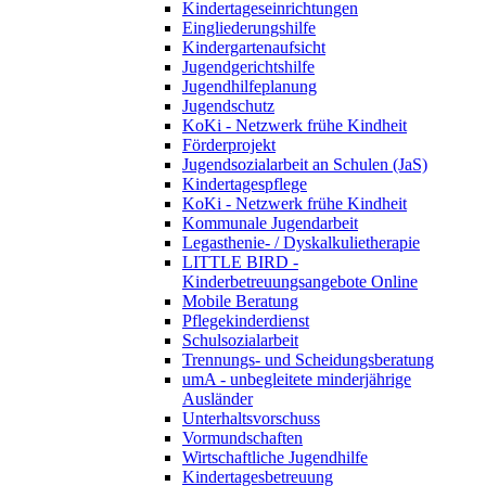
Kindertageseinrichtungen
Eingliederungshilfe
Kindergartenaufsicht
Jugendgerichtshilfe
Jugendhilfeplanung
Jugendschutz
KoKi - Netzwerk frühe Kindheit
Förderprojekt
Jugendsozialarbeit an Schulen (JaS)
Kindertagespflege
KoKi - Netzwerk frühe Kindheit
Kommunale Jugendarbeit
Legasthenie- / Dyskalkulietherapie
LITTLE BIRD -
Kinderbetreuungsangebote Online
Mobile Beratung
Pflegekinderdienst
Schulsozialarbeit
Trennungs- und Scheidungsberatung
umA - unbegleitete minderjährige
Ausländer
Unterhaltsvorschuss
Vormundschaften
Wirtschaftliche Jugendhilfe
Kindertagesbetreuung