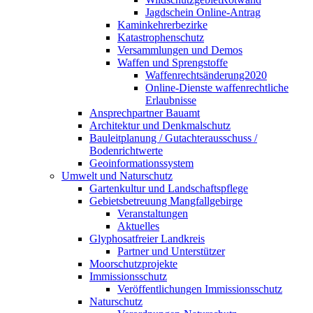
Jagdschein Online-Antrag
Kaminkehrerbezirke
Katastrophenschutz
Versammlungen und Demos
Waffen und Sprengstoffe
Waffenrechtsänderung2020
Online-Dienste waffenrechtliche
Erlaubnisse
Ansprechpartner Bauamt
Architektur und Denkmalschutz
Bauleitplanung / Gutachterausschuss /
Bodenrichtwerte
Geoinformationssystem
Umwelt und Naturschutz
Gartenkultur und Landschaftspflege
Gebietsbetreuung Mangfallgebirge
Veranstaltungen
Aktuelles
Glyphosatfreier Landkreis
Partner und Unterstützer
Moorschutzprojekte
Immissionsschutz
Veröffentlichungen Immissionsschutz
Naturschutz