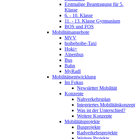
Erstmalige Beantragung für 5.
Klasse
6. - 10. Klasse
11. - 13. Klasse Gymnasium
BOS und FOS
Mobilitätsangebote
MVV
hoibehoibe-Taxi
Hoki+
Alpenbus
Bus
Bahn
MyRadl
Mobilitätsentwicklung
Im Fokus
Newsletter Mobilität
Konzepte
Nahverkehrsplan
Integriertes Mobilitätskonzept
Was ist der Unterschied?
Weitere Konzepte
Mobilitätsprojekte
Busprojekte
Radverkehrsprojekte
Weitere Projekte