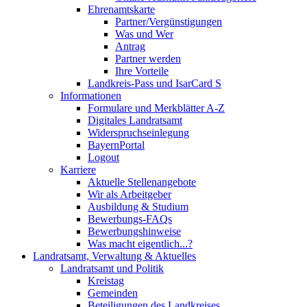
Ehrenamtskarte
Partner/Vergünstigungen
Was und Wer
Antrag
Partner werden
Ihre Vorteile
Landkreis-Pass und IsarCard S
Informationen
Formulare und Merkblätter A-Z
Digitales Landratsamt
Widerspruchseinlegung
BayernPortal
Logout
Karriere
Aktuelle Stellenangebote
Wir als Arbeitgeber
Ausbildung & Studium
Bewerbungs-FAQs
Bewerbungshinweise
Was macht eigentlich...?
Landratsamt, Verwaltung & Aktuelles
Landratsamt und Politik
Kreistag
Gemeinden
Beteiligungen des Landkreises