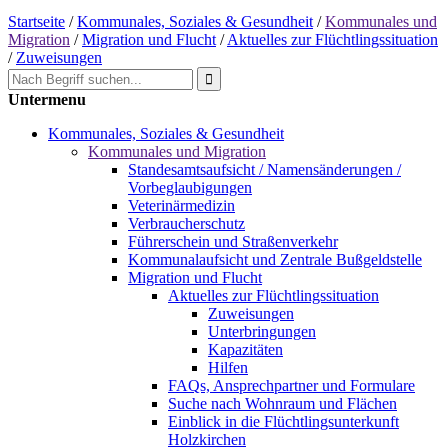
Startseite
/
Kommunales, Soziales & Gesundheit
/
Kommunales und
Migration
/
Migration und Flucht
/
Aktuelles zur Flüchtlingssituation
/
Zuweisungen
Untermenu
Kommunales, Soziales & Gesundheit
Kommunales und Migration
Standesamtsaufsicht / Namensänderungen /
Vorbeglaubigungen
Veterinärmedizin
Verbraucherschutz
Führerschein und Straßenverkehr
Kommunalaufsicht und Zentrale Bußgeldstelle
Migration und Flucht
Aktuelles zur Flüchtlingssituation
Zuweisungen
Unterbringungen
Kapazitäten
Hilfen
FAQs, Ansprechpartner und Formulare
Suche nach Wohnraum und Flächen
Einblick in die Flüchtlingsunterkunft
Holzkirchen