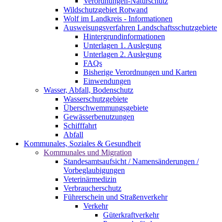
Verordnungen-Naturschutz
Wildschutzgebiet Rotwand
Wolf im Landkreis - Informationen
Ausweisungsverfahren Landschaftsschutzgebiete
Hintergrundinformationen
Unterlagen 1. Auslegung
Unterlagen 2. Auslegung
FAQs
Bisherige Verordnungen und Karten
Einwendungen
Wasser, Abfall, Bodenschutz
Wasserschutzgebiete
Überschwemmungsgebiete
Gewässerbenutzungen
Schifffahrt
Abfall
Kommunales, Soziales & Gesundheit
Kommunales und Migration
Standesamtsaufsicht / Namensänderungen /
Vorbeglaubigungen
Veterinärmedizin
Verbraucherschutz
Führerschein und Straßenverkehr
Verkehr
Güterkraftverkehr