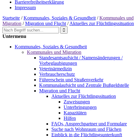
Barrierefreiheitserklärung
Impressum
Startseite
/
Kommunales, Soziales & Gesundheit
/
Kommunales und
Migration
/
Migration und Flucht
/
Aktuelles zur Flüchtlingssituation
Untermenu
Kommunales, Soziales & Gesundheit
Kommunales und Migration
Standesamtsaufsicht / Namensänderungen /
Vorbeglaubigungen
Veterinärmedizin
Verbraucherschutz
Führerschein und Straßenverkehr
Kommunalaufsicht und Zentrale Bußgeldstelle
Migration und Flucht
Aktuelles zur Flüchtlingssituation
Zuweisungen
Unterbringungen
Kapazitäten
Hilfen
FAQs, Ansprechpartner und Formulare
Suche nach Wohnraum und Flächen
Einblick in die Flüchtlingsunterkunft