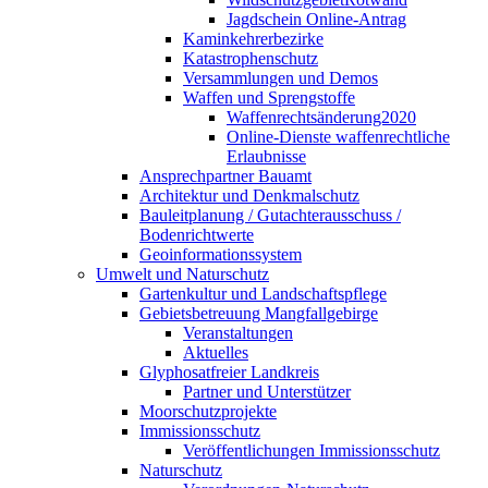
Jagdschein Online-Antrag
Kaminkehrerbezirke
Katastrophenschutz
Versammlungen und Demos
Waffen und Sprengstoffe
Waffenrechtsänderung2020
Online-Dienste waffenrechtliche
Erlaubnisse
Ansprechpartner Bauamt
Architektur und Denkmalschutz
Bauleitplanung / Gutachterausschuss /
Bodenrichtwerte
Geoinformationssystem
Umwelt und Naturschutz
Gartenkultur und Landschaftspflege
Gebietsbetreuung Mangfallgebirge
Veranstaltungen
Aktuelles
Glyphosatfreier Landkreis
Partner und Unterstützer
Moorschutzprojekte
Immissionsschutz
Veröffentlichungen Immissionsschutz
Naturschutz