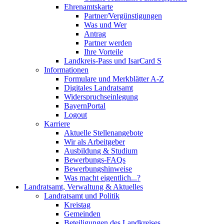
Ehrenamtskarte
Partner/Vergünstigungen
Was und Wer
Antrag
Partner werden
Ihre Vorteile
Landkreis-Pass und IsarCard S
Informationen
Formulare und Merkblätter A-Z
Digitales Landratsamt
Widerspruchseinlegung
BayernPortal
Logout
Karriere
Aktuelle Stellenangebote
Wir als Arbeitgeber
Ausbildung & Studium
Bewerbungs-FAQs
Bewerbungshinweise
Was macht eigentlich...?
Landratsamt, Verwaltung & Aktuelles
Landratsamt und Politik
Kreistag
Gemeinden
Beteiligungen des Landkreises