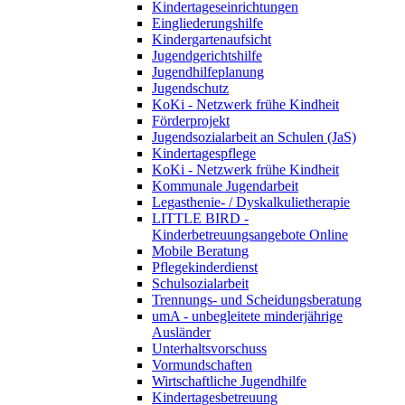
Kindertageseinrichtungen
Eingliederungshilfe
Kindergartenaufsicht
Jugendgerichtshilfe
Jugendhilfeplanung
Jugendschutz
KoKi - Netzwerk frühe Kindheit
Förderprojekt
Jugendsozialarbeit an Schulen (JaS)
Kindertagespflege
KoKi - Netzwerk frühe Kindheit
Kommunale Jugendarbeit
Legasthenie- / Dyskalkulietherapie
LITTLE BIRD -
Kinderbetreuungsangebote Online
Mobile Beratung
Pflegekinderdienst
Schulsozialarbeit
Trennungs- und Scheidungsberatung
umA - unbegleitete minderjährige
Ausländer
Unterhaltsvorschuss
Vormundschaften
Wirtschaftliche Jugendhilfe
Kindertagesbetreuung