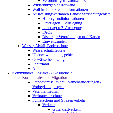
Verordnungen-Naturschutz
Wildschutzgebiet Rotwand
Wolf im Landkreis - Informationen
Ausweisungsverfahren Landschaftsschutzgebiete
Hintergrundinformationen
Unterlagen 1. Auslegung
Unterlagen 2. Auslegung
FAQs
Bisherige Verordnungen und Karten
Einwendungen
Wasser, Abfall, Bodenschutz
Wasserschutzgebiete
Überschwemmungsgebiete
Gewässerbenutzungen
Schifffahrt
Abfall
Kommunales, Soziales & Gesundheit
Kommunales und Migration
Standesamtsaufsicht / Namensänderungen /
Vorbeglaubigungen
Veterinärmedizin
Verbraucherschutz
Führerschein und Straßenverkehr
Verkehr
Güterkraftverkehr