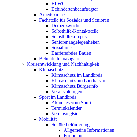
BLWG
Behindertenbeauftragter
Arbeitskreise
Fachstelle für Soziales und Senioren
Demenzwoche
Selbsthilfe-Kontaktstelle
Selbsthilfekompass
Seniorenangelegenheiten
Sozialpreis
Barrierefreies Bauen
Behindertennavigator
Kreisentwicklung und Nachhaltigkeit
Klimaschutz
Klimaschutz im Landkreis
Klimaschutz am Landratsamt
Klimaschutz Bürgerinfo
Veranstaltungen
Sport im Landkreis
Aktuelles vom Sport
Terminkalender
Vereinsregister
Mobilität
Schülerbeförderung
Allgemeine Informationen
Formulare