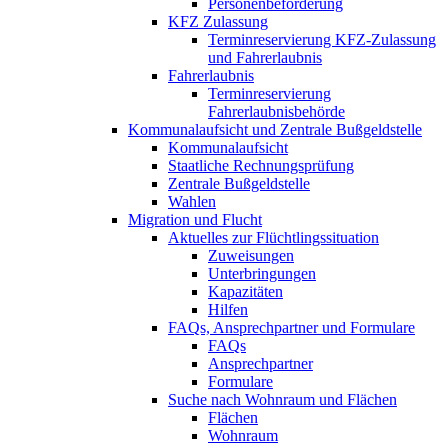
Personenbeförderung
KFZ Zulassung
Terminreservierung KFZ-Zulassung
und Fahrerlaubnis
Fahrerlaubnis
Terminreservierung
Fahrerlaubnisbehörde
Kommunalaufsicht und Zentrale Bußgeldstelle
Kommunalaufsicht
Staatliche Rechnungsprüfung
Zentrale Bußgeldstelle
Wahlen
Migration und Flucht
Aktuelles zur Flüchtlingssituation
Zuweisungen
Unterbringungen
Kapazitäten
Hilfen
FAQs, Ansprechpartner und Formulare
FAQs
Ansprechpartner
Formulare
Suche nach Wohnraum und Flächen
Flächen
Wohnraum