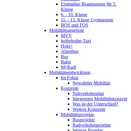
Erstmalige Beantragung für 5.
Klasse
6. - 10. Klasse
11. - 13. Klasse Gymnasium
BOS und FOS
Mobilitätsangebote
MVV
hoibehoibe-Taxi
Hoki+
Alpenbus
Bus
Bahn
MyRadl
Mobilitätsentwicklung
Im Fokus
Newsletter Mobilität
Konzepte
Nahverkehrsplan
Integriertes Mobilitätskonzept
Was ist der Unterschied?
Weitere Konzepte
Mobilitätsprojekte
Busprojekte
Radverkehrsprojekte
Weitere Projekte