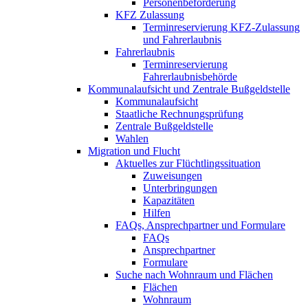
Personenbeförderung
KFZ Zulassung
Terminreservierung KFZ-Zulassung
und Fahrerlaubnis
Fahrerlaubnis
Terminreservierung
Fahrerlaubnisbehörde
Kommunalaufsicht und Zentrale Bußgeldstelle
Kommunalaufsicht
Staatliche Rechnungsprüfung
Zentrale Bußgeldstelle
Wahlen
Migration und Flucht
Aktuelles zur Flüchtlingssituation
Zuweisungen
Unterbringungen
Kapazitäten
Hilfen
FAQs, Ansprechpartner und Formulare
FAQs
Ansprechpartner
Formulare
Suche nach Wohnraum und Flächen
Flächen
Wohnraum