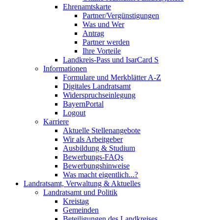
Ehrenamtskarte
Partner/Vergünstigungen
Was und Wer
Antrag
Partner werden
Ihre Vorteile
Landkreis-Pass und IsarCard S
Informationen
Formulare und Merkblätter A-Z
Digitales Landratsamt
Widerspruchseinlegung
BayernPortal
Logout
Karriere
Aktuelle Stellenangebote
Wir als Arbeitgeber
Ausbildung & Studium
Bewerbungs-FAQs
Bewerbungshinweise
Was macht eigentlich...?
Landratsamt, Verwaltung & Aktuelles
Landratsamt und Politik
Kreistag
Gemeinden
Beteiligungen des Landkreises