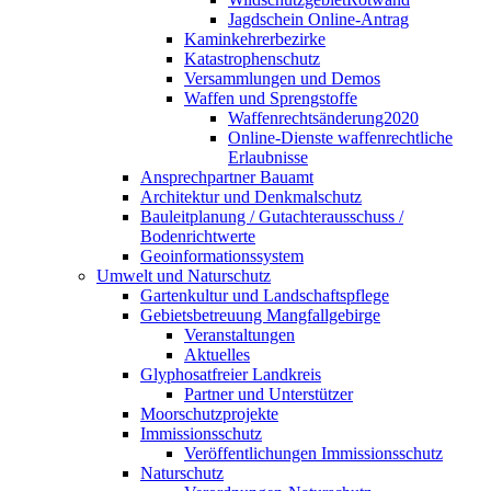
Jagdschein Online-Antrag
Kaminkehrerbezirke
Katastrophenschutz
Versammlungen und Demos
Waffen und Sprengstoffe
Waffenrechtsänderung2020
Online-Dienste waffenrechtliche
Erlaubnisse
Ansprechpartner Bauamt
Architektur und Denkmalschutz
Bauleitplanung / Gutachterausschuss /
Bodenrichtwerte
Geoinformationssystem
Umwelt und Naturschutz
Gartenkultur und Landschaftspflege
Gebietsbetreuung Mangfallgebirge
Veranstaltungen
Aktuelles
Glyphosatfreier Landkreis
Partner und Unterstützer
Moorschutzprojekte
Immissionsschutz
Veröffentlichungen Immissionsschutz
Naturschutz