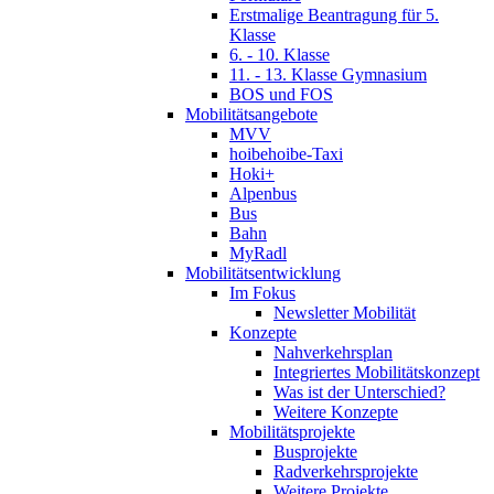
Erstmalige Beantragung für 5.
Klasse
6. - 10. Klasse
11. - 13. Klasse Gymnasium
BOS und FOS
Mobilitätsangebote
MVV
hoibehoibe-Taxi
Hoki+
Alpenbus
Bus
Bahn
MyRadl
Mobilitätsentwicklung
Im Fokus
Newsletter Mobilität
Konzepte
Nahverkehrsplan
Integriertes Mobilitätskonzept
Was ist der Unterschied?
Weitere Konzepte
Mobilitätsprojekte
Busprojekte
Radverkehrsprojekte
Weitere Projekte