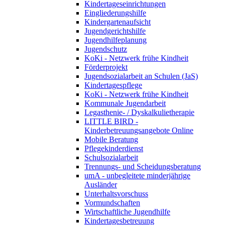
Kindertageseinrichtungen
Eingliederungshilfe
Kindergartenaufsicht
Jugendgerichtshilfe
Jugendhilfeplanung
Jugendschutz
KoKi - Netzwerk frühe Kindheit
Förderprojekt
Jugendsozialarbeit an Schulen (JaS)
Kindertagespflege
KoKi - Netzwerk frühe Kindheit
Kommunale Jugendarbeit
Legasthenie- / Dyskalkulietherapie
LITTLE BIRD -
Kinderbetreuungsangebote Online
Mobile Beratung
Pflegekinderdienst
Schulsozialarbeit
Trennungs- und Scheidungsberatung
umA - unbegleitete minderjährige
Ausländer
Unterhaltsvorschuss
Vormundschaften
Wirtschaftliche Jugendhilfe
Kindertagesbetreuung