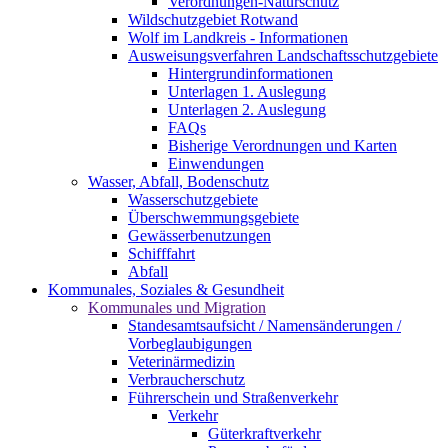
Verordnungen-Naturschutz
Wildschutzgebiet Rotwand
Wolf im Landkreis - Informationen
Ausweisungsverfahren Landschaftsschutzgebiete
Hintergrundinformationen
Unterlagen 1. Auslegung
Unterlagen 2. Auslegung
FAQs
Bisherige Verordnungen und Karten
Einwendungen
Wasser, Abfall, Bodenschutz
Wasserschutzgebiete
Überschwemmungsgebiete
Gewässerbenutzungen
Schifffahrt
Abfall
Kommunales, Soziales & Gesundheit
Kommunales und Migration
Standesamtsaufsicht / Namensänderungen /
Vorbeglaubigungen
Veterinärmedizin
Verbraucherschutz
Führerschein und Straßenverkehr
Verkehr
Güterkraftverkehr