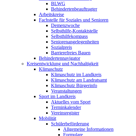
BLWG
Behindertenbeauftragter
Arbeitskreise
Fachstelle für Soziales und Senioren
Demenzwoche
Selbsthilfe-Kontaktstelle
Selbsthilfekompass
Seniorenangelegenheiten
Sozialpreis
Barrierefreies Bauen
Behindertennavigator
Kreisentwicklung und Nachhaltigkeit
Klimaschutz
Klimaschutz im Landkreis
Klimaschutz am Landratsamt
Klimaschutz Bürgerinfo
Veranstaltungen
Sport im Landkreis
Aktuelles vom Sport
Terminkalender
Vereinsregister
Mobilität
Schülerbeförderung
Allgemeine Informationen
Formulare