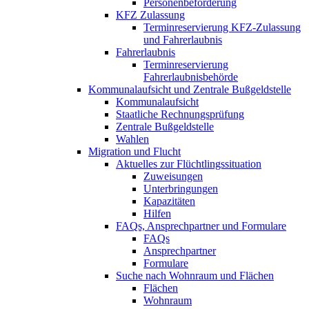
Personenbeförderung
KFZ Zulassung
Terminreservierung KFZ-Zulassung
und Fahrerlaubnis
Fahrerlaubnis
Terminreservierung
Fahrerlaubnisbehörde
Kommunalaufsicht und Zentrale Bußgeldstelle
Kommunalaufsicht
Staatliche Rechnungsprüfung
Zentrale Bußgeldstelle
Wahlen
Migration und Flucht
Aktuelles zur Flüchtlingssituation
Zuweisungen
Unterbringungen
Kapazitäten
Hilfen
FAQs, Ansprechpartner und Formulare
FAQs
Ansprechpartner
Formulare
Suche nach Wohnraum und Flächen
Flächen
Wohnraum