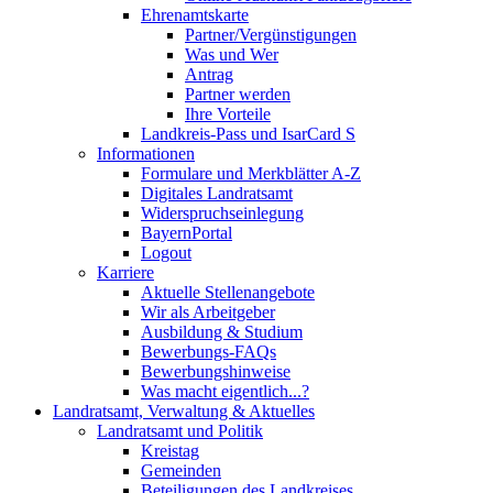
Ehrenamtskarte
Partner/Vergünstigungen
Was und Wer
Antrag
Partner werden
Ihre Vorteile
Landkreis-Pass und IsarCard S
Informationen
Formulare und Merkblätter A-Z
Digitales Landratsamt
Widerspruchseinlegung
BayernPortal
Logout
Karriere
Aktuelle Stellenangebote
Wir als Arbeitgeber
Ausbildung & Studium
Bewerbungs-FAQs
Bewerbungshinweise
Was macht eigentlich...?
Landratsamt, Verwaltung & Aktuelles
Landratsamt und Politik
Kreistag
Gemeinden
Beteiligungen des Landkreises