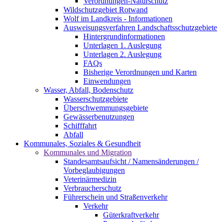
Verordnungen-Naturschutz
Wildschutzgebiet Rotwand
Wolf im Landkreis - Informationen
Ausweisungsverfahren Landschaftsschutzgebiete
Hintergrundinformationen
Unterlagen 1. Auslegung
Unterlagen 2. Auslegung
FAQs
Bisherige Verordnungen und Karten
Einwendungen
Wasser, Abfall, Bodenschutz
Wasserschutzgebiete
Überschwemmungsgebiete
Gewässerbenutzungen
Schifffahrt
Abfall
Kommunales, Soziales & Gesundheit
Kommunales und Migration
Standesamtsaufsicht / Namensänderungen /
Vorbeglaubigungen
Veterinärmedizin
Verbraucherschutz
Führerschein und Straßenverkehr
Verkehr
Güterkraftverkehr