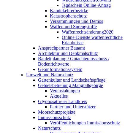
Jagdschein Online-Antrag
Kaminkehrerbezirke
Katastrophenschutz
Versammlungen und Demos
Waffen und Sprengstoffe
Waffenrechtsänderung2020
Online-Dienste waffenrechtliche
Erlaubnisse
Ansprechpartner Bauamt
Architektur und Denkmalschutz
Bauleitplanung / Gutachterausschuss /
Bodenrichtwerte
Geoinformationssystem
Umwelt und Naturschutz
Gartenkultur und Landschaftspflege
Gebietsbetreuung Mangfallgebirge
Veranstaltungen
Aktuelles
Glyphosatfreier Landkreis
Partner und Unterstützer
Moorschutzprojekte
Immissionsschutz
Veröffentlichungen Immissionsschutz
Naturschutz