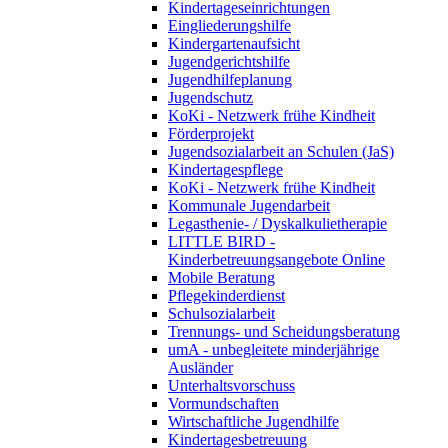
Kindertageseinrichtungen
Eingliederungshilfe
Kindergartenaufsicht
Jugendgerichtshilfe
Jugendhilfeplanung
Jugendschutz
KoKi - Netzwerk frühe Kindheit
Förderprojekt
Jugendsozialarbeit an Schulen (JaS)
Kindertagespflege
KoKi - Netzwerk frühe Kindheit
Kommunale Jugendarbeit
Legasthenie- / Dyskalkulietherapie
LITTLE BIRD -
Kinderbetreuungsangebote Online
Mobile Beratung
Pflegekinderdienst
Schulsozialarbeit
Trennungs- und Scheidungsberatung
umA - unbegleitete minderjährige
Ausländer
Unterhaltsvorschuss
Vormundschaften
Wirtschaftliche Jugendhilfe
Kindertagesbetreuung