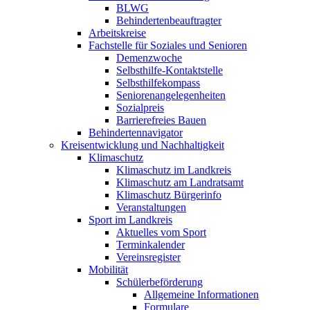
BLWG
Behindertenbeauftragter
Arbeitskreise
Fachstelle für Soziales und Senioren
Demenzwoche
Selbsthilfe-Kontaktstelle
Selbsthilfekompass
Seniorenangelegenheiten
Sozialpreis
Barrierefreies Bauen
Behindertennavigator
Kreisentwicklung und Nachhaltigkeit
Klimaschutz
Klimaschutz im Landkreis
Klimaschutz am Landratsamt
Klimaschutz Bürgerinfo
Veranstaltungen
Sport im Landkreis
Aktuelles vom Sport
Terminkalender
Vereinsregister
Mobilität
Schülerbeförderung
Allgemeine Informationen
Formulare