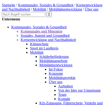
Startseite
/
Kommunales, Soziales & Gesundheit
/
Kreisentwicklung
und Nachhaltigkeit
/
Mobilität
/
Mobilitätsentwicklung
/
Über uns
Untermenu
Kommunales, Soziales & Gesundheit
Kommunales und Migration
Soziales, Jugend und Gesundheit
Kreisentwicklung und Nachhaltigkeit
Klimaschutz
Sport im Landkreis
Mobilität
Schülerbeförderung
Mobilitätsangebote
Mobilitätsentwicklung
Im Fokus
Konzepte
Mobilitätsprojekte
Über uns
Aufgaben
Von der Idee zur Umsetzung
Team
Kontakt
Kfz-Zulassung, Führerschein, Verkehr und