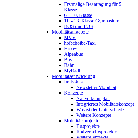
Erstmalige Beantragung für 5.
Klasse
6. - 10. Klasse
11. - 13. Klasse Gymnasium
BOS und FOS
Mobilitätsangebote
MVV
hoibehoibe-Taxi
Hoki+
Alpenbus
Bus
Bahn
MyRadl
Mobilitätsentwicklung
Im Fokus
Newsletter Mobilität
Konzepte
Nahverkehrsplan
Integriertes Mobilitätskonzept
Was ist der Unterschied?
Weitere Konzepte
Mobilitätsprojekte
Busprojekte
Radverkehrsprojekte
Weitere Projekte