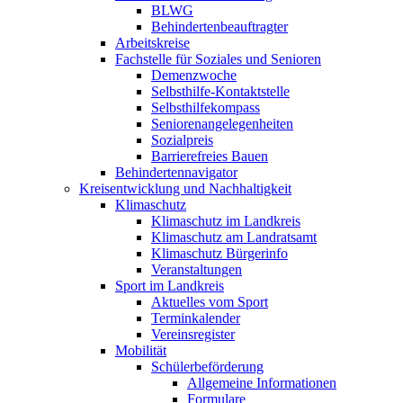
BLWG
Behindertenbeauftragter
Arbeitskreise
Fachstelle für Soziales und Senioren
Demenzwoche
Selbsthilfe-Kontaktstelle
Selbsthilfekompass
Seniorenangelegenheiten
Sozialpreis
Barrierefreies Bauen
Behindertennavigator
Kreisentwicklung und Nachhaltigkeit
Klimaschutz
Klimaschutz im Landkreis
Klimaschutz am Landratsamt
Klimaschutz Bürgerinfo
Veranstaltungen
Sport im Landkreis
Aktuelles vom Sport
Terminkalender
Vereinsregister
Mobilität
Schülerbeförderung
Allgemeine Informationen
Formulare