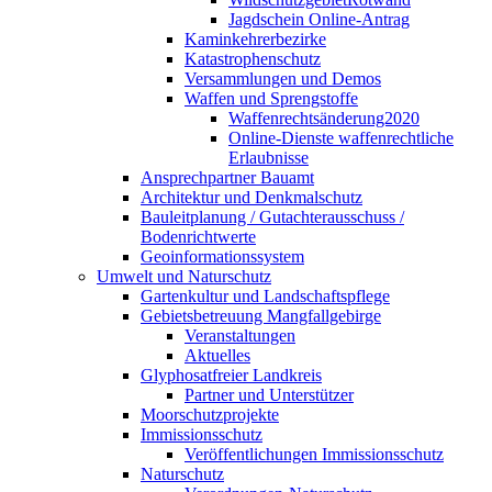
Jagdschein Online-Antrag
Kaminkehrerbezirke
Katastrophenschutz
Versammlungen und Demos
Waffen und Sprengstoffe
Waffenrechtsänderung2020
Online-Dienste waffenrechtliche
Erlaubnisse
Ansprechpartner Bauamt
Architektur und Denkmalschutz
Bauleitplanung / Gutachterausschuss /
Bodenrichtwerte
Geoinformationssystem
Umwelt und Naturschutz
Gartenkultur und Landschaftspflege
Gebietsbetreuung Mangfallgebirge
Veranstaltungen
Aktuelles
Glyphosatfreier Landkreis
Partner und Unterstützer
Moorschutzprojekte
Immissionsschutz
Veröffentlichungen Immissionsschutz
Naturschutz