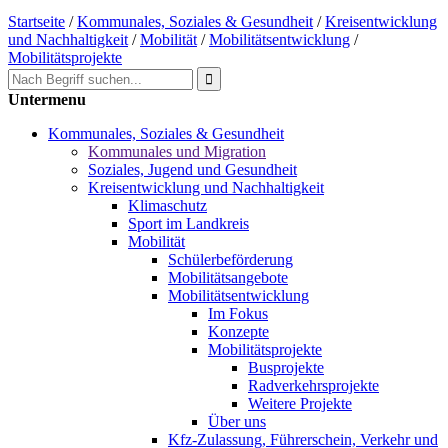
Startseite
/
Kommunales, Soziales & Gesundheit
/
Kreisentwicklung
und Nachhaltigkeit
/
Mobilität
/
Mobilitätsentwicklung
/
Mobilitätsprojekte
Untermenu
Kommunales, Soziales & Gesundheit
Kommunales und Migration
Soziales, Jugend und Gesundheit
Kreisentwicklung und Nachhaltigkeit
Klimaschutz
Sport im Landkreis
Mobilität
Schülerbeförderung
Mobilitätsangebote
Mobilitätsentwicklung
Im Fokus
Konzepte
Mobilitätsprojekte
Busprojekte
Radverkehrsprojekte
Weitere Projekte
Über uns
Kfz-Zulassung, Führerschein, Verkehr und