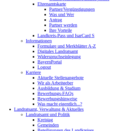
Ehrenamtskarte
Partner/Vergünstigungen
Was und Wer
Antrag
Partner werden
Ihre Vorteile
Landkreis-Pass und IsarCard S
Informationen
Formulare und Merkblätter A-Z
Digitales Landratsamt
Widerspruchseinlegung
BayernPortal
Logout
Karriere
Aktuelle Stellenangebote
Wir als Arbeitgeber
Ausbildung & Studium
Bewerbungs-FAQs
Bewerbungshinweise
Was macht eigentlich...?
Landratsamt, Verwaltung & Aktuelles
Landratsamt und Politik
Kreistag
Gemeinden
Beteiligungen des Landkreises