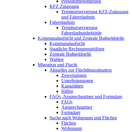
Personenbeförderung
KFZ Zulassung
Terminreservierung KFZ-Zulassung
und Fahrerlaubnis
Fahrerlaubnis
Terminreservierung
Fahrerlaubnisbehörde
Kommunalaufsicht und Zentrale Bußgeldstelle
Kommunalaufsicht
Staatliche Rechnungsprüfung
Zentrale Bußgeldstelle
Wahlen
Migration und Flucht
Aktuelles zur Flüchtlingssituation
Zuweisungen
Unterbringungen
Kapazitäten
Hilfen
FAQs, Ansprechpartner und Formulare
FAQs
Ansprechpartner
Formulare
Suche nach Wohnraum und Flächen
Flächen
Wohnraum