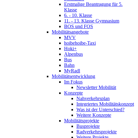
Erstmalige Beantragung für 5.
Klasse
6. - 10. Klasse
11. - 13. Klasse Gymnasium
BOS und FOS
Mobilitätsangebote
MVV
hoibehoibe-Taxi
Hoki+
Alpenbus
Bus
Bahn
MyRadl
Mobilitätsentwicklung
Im Fokus
Newsletter Mobilität
Konzepte
Nahverkehrsplan
Integriertes Mobilitätskonzept
Was ist der Unterschied?
Weitere Konzepte
Mobilitätsprojekte
Busprojekte
Radverkehrsprojekte
Weitere Projekte