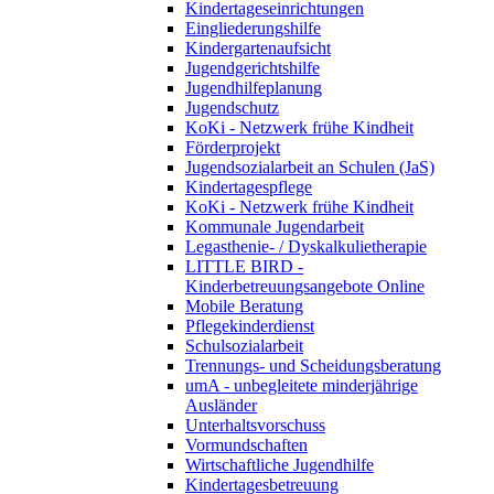
Kindertageseinrichtungen
Eingliederungshilfe
Kindergartenaufsicht
Jugendgerichtshilfe
Jugendhilfeplanung
Jugendschutz
KoKi - Netzwerk frühe Kindheit
Förderprojekt
Jugendsozialarbeit an Schulen (JaS)
Kindertagespflege
KoKi - Netzwerk frühe Kindheit
Kommunale Jugendarbeit
Legasthenie- / Dyskalkulietherapie
LITTLE BIRD -
Kinderbetreuungsangebote Online
Mobile Beratung
Pflegekinderdienst
Schulsozialarbeit
Trennungs- und Scheidungsberatung
umA - unbegleitete minderjährige
Ausländer
Unterhaltsvorschuss
Vormundschaften
Wirtschaftliche Jugendhilfe
Kindertagesbetreuung